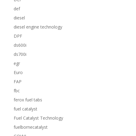
def
diesel
diesel engine technology
DPF
ds600i
ds700i
egr
Euro
FAP
fbc
ferox fuel tabs
fuel catalyst
Fuel Catalyst Technology
fuelbornecatalyst