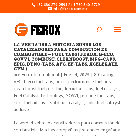
+52 686 270-2595 / +1 760 540-8729
info@ferox.com.mx
LA VERDADERA HISTORIA SOBRE LOS
CATALIZADORES PARA COMBUSTION DE
COMBUSTIBLE – FUEL TABS ( FEROX, B-ECO,
GOVVI, COMBUST, CLEANBOOST, MPG-CAPS,
EPIC, DYNO-TABS, AFC, EF-TABS, XCELERATE,
GPM )
por
Ferox International
|
Ene 24, 2023
|
801racing
,
AFC
,
b eco fuel tabs
,
boost performance fuel pills
,
clean boost fuel pills
,
fbc
,
ferox fuel tabs
,
fuel catalyst
,
Fuel Catalyst Technology
,
GOVVI
,
pro one fuel tabs
,
solid fuel additive
,
solid fuel catalyst
,
solid fuel catalyst
additive
La verdad sobre los catalizadores para combustión de
combustible! Muchas compañías pretenden engañar a