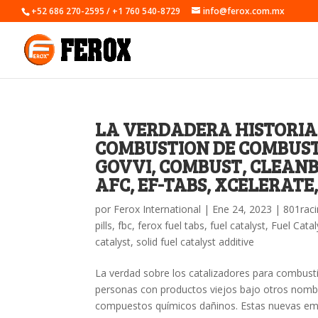
+52 686 270-2595 / +1 760 540-8729
info@ferox.com.mx
LA VERDADERA HISTORIA
COMBUSTION DE COMBUSTIB
GOVVI, COMBUST, CLEANB
AFC, EF-TABS, XCELERATE,
por
Ferox International
|
Ene 24, 2023
|
801rac
pills
,
fbc
,
ferox fuel tabs
,
fuel catalyst
,
Fuel Cata
catalyst
,
solid fuel catalyst additive
La verdad sobre los catalizadores para combus
personas con productos viejos bajo otros nomb
compuestos químicos dañinos. Estas nuevas emp