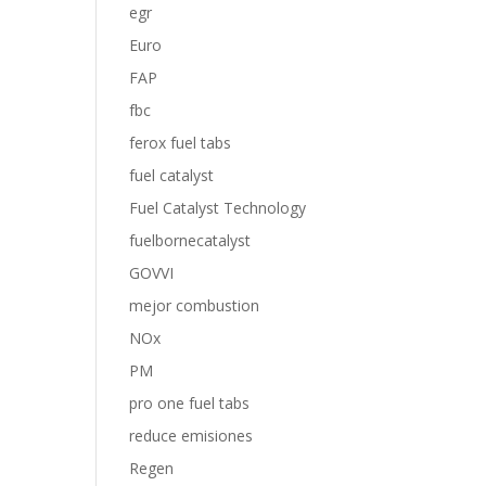
egr
Euro
FAP
fbc
ferox fuel tabs
fuel catalyst
Fuel Catalyst Technology
fuelbornecatalyst
GOVVI
mejor combustion
NOx
PM
pro one fuel tabs
reduce emisiones
Regen