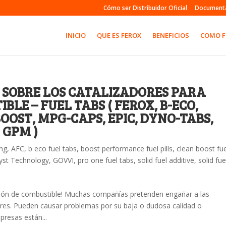
Cómo ser Distribuidor Oficial
Document
INICIO
QUE ES FEROX
BENEFICIOS
COMO 
 SOBRE LOS CATALIZADORES PARA
LE – FUEL TABS ( FEROX, B-ECO,
OOST, MPG-CAPS, EPIC, DYNO-TABS,
 GPM )
ing
,
AFC
,
b eco fuel tabs
,
boost performance fuel pills
,
clean boost fue
lyst Technology
,
GOVVI
,
pro one fuel tabs
,
solid fuel additive
,
solid fue
tión de combustible! Muchas compañías pretenden engañar a las
res. Pueden causar problemas por su baja o dudosa calidad o
resas están...