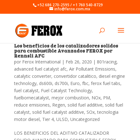
+52 686 270-2595 / +1 760 540-8729
info@ferox.com.mx
Los beneficios de los catalizadores solidos
para combustible Avanzados FEROX por
Rennsli AFC
por
Ferox International
|
Feb 26, 2020
|
801racing
,
advanced fuel catalyst afc
,
Air Pollutant Emissions
,
catalytic converter
,
convertidor catalitico
,
diesel engine
technology
,
ds600i
,
ds700i
,
Euro
,
fbc
,
ferox fuel tabs
,
fuel catalyst
,
Fuel Catalyst Technology
,
fuelbornecatalyst
,
mejor combustion
,
NOx
,
PM
,
reduce emisiones
,
Regen
,
solid fuel additive
,
solid fuel
catalyst
,
solid fuel catalyst additive
,
SOx
,
tecnologia
motor diesel
,
Tier 4
,
ULSD
,
Uncategorized
LOS BENEFICIOS DEL ADITIVO CATALIZADOR