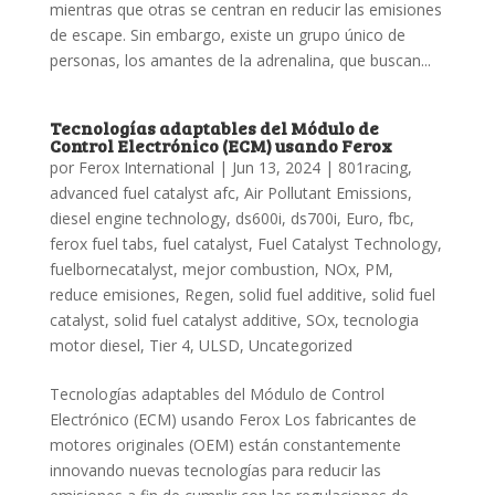
mientras que otras se centran en reducir las emisiones
de escape. Sin embargo, existe un grupo único de
personas, los amantes de la adrenalina, que buscan...
Tecnologías adaptables del Módulo de
Control Electrónico (ECM) usando Ferox
por
Ferox International
|
Jun 13, 2024
|
801racing
,
advanced fuel catalyst afc
,
Air Pollutant Emissions
,
diesel engine technology
,
ds600i
,
ds700i
,
Euro
,
fbc
,
ferox fuel tabs
,
fuel catalyst
,
Fuel Catalyst Technology
,
fuelbornecatalyst
,
mejor combustion
,
NOx
,
PM
,
reduce emisiones
,
Regen
,
solid fuel additive
,
solid fuel
catalyst
,
solid fuel catalyst additive
,
SOx
,
tecnologia
motor diesel
,
Tier 4
,
ULSD
,
Uncategorized
Tecnologías adaptables del Módulo de Control
Electrónico (ECM) usando Ferox Los fabricantes de
motores originales (OEM) están constantemente
innovando nuevas tecnologías para reducir las