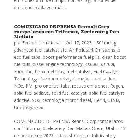
emisiones a fin de cumplir con las regulaciones de
emisiones cada vez más...
COMUNICADO DE PRENSA Rennsli Corp
rompe lazos con Triformx, Xcelerate y Dan
Maltais
por
Ferox International
|
Oct 17, 2023
|
801racing
,
advanced fuel catalyst afc
,
Air Pollutant Emissions
,
b
eco fuel tabs
,
boost performance fuel pills
,
clean boost
fuel pills
,
diesel engine technology
,
ds600i
,
ds700i
,
Euro
,
fbc
,
ferox fuel tabs
,
fuel catalyst
,
Fuel Catalyst
Technology
,
fuelbornecatalyst
,
mejor combustion
,
NOx
,
PM
,
pro one fuel tabs
,
reduce emisiones
,
Regen
,
solid fuel additive
,
solid fuel catalyst
,
solid fuel catalyst
additive
,
SOx
,
tecnologia motor diesel
,
Tier 4
,
ULSD
,
Uncategorized
COMUNICADO DE PRENSA Rennsli Corp rompe lazos
con Triformx, Xcelerate y Dan Maltais Orem, Utah – 13
de octubre de 2023 – Rennsli Corp., el fabricante y