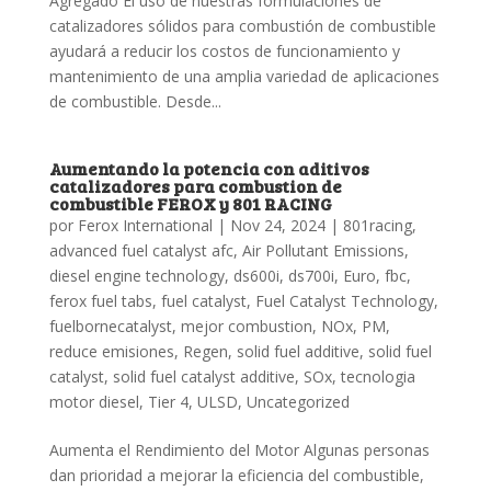
Agregado El uso de nuestras formulaciones de
catalizadores sólidos para combustión de combustible
ayudará a reducir los costos de funcionamiento y
mantenimiento de una amplia variedad de aplicaciones
de combustible. Desde...
Aumentando la potencia con aditivos
catalizadores para combustion de
combustible FEROX y 801 RACING
por
Ferox International
|
Nov 24, 2024
|
801racing
,
advanced fuel catalyst afc
,
Air Pollutant Emissions
,
diesel engine technology
,
ds600i
,
ds700i
,
Euro
,
fbc
,
ferox fuel tabs
,
fuel catalyst
,
Fuel Catalyst Technology
,
fuelbornecatalyst
,
mejor combustion
,
NOx
,
PM
,
reduce emisiones
,
Regen
,
solid fuel additive
,
solid fuel
catalyst
,
solid fuel catalyst additive
,
SOx
,
tecnologia
motor diesel
,
Tier 4
,
ULSD
,
Uncategorized
Aumenta el Rendimiento del Motor Algunas personas
dan prioridad a mejorar la eficiencia del combustible,