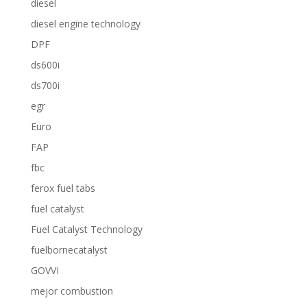
diesel
diesel engine technology
DPF
ds600i
ds700i
egr
Euro
FAP
fbc
ferox fuel tabs
fuel catalyst
Fuel Catalyst Technology
fuelbornecatalyst
GOVVI
mejor combustion