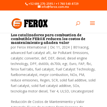
+52 686 270-2595 / +1 760 540-8729
info@ferox.com.mx
Los catalizadores para combustion de
combutible FEROX reducen los costos de
mantenimiento y añaden valor
por
Ferox International
|
Dic 11, 2024
|
801racing
,
advanced fuel catalyst afc
,
Air Pollutant Emissions
,
catalytic converter
,
def
,
DEF
,
diesel
,
diesel engine
technology
,
DPF
,
ds600i
,
ds700i
,
egr
,
Euro
,
FAP
,
fbc
,
ferox fuel tabs
,
fuel catalyst
,
Fuel Catalyst Technology
,
fuelbornecatalyst
,
mejor combustion
,
NOx
,
PM
,
reduce emisiones
,
Regen
,
SCR
,
solid fuel additive
,
solid
fuel catalyst
,
solid fuel catalyst additive
,
SOx
,
tecnologia motor diesel
,
Tier 4
,
ULSD
,
Uncategorized
Reducción de Costos de Mantenimiento y Valor