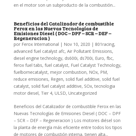
en el motor son un subproducto de la combustión...
Beneficios del Catalizador de combustible
Ferox en las Nuevas Tecnologías de
Emisiones Diesel ( DOC – DPF – SCR – DEF –
Regeneracion )
por
Ferox International
|
Nov 10, 2020
|
801racing
,
advanced fuel catalyst afc
,
Air Pollutant Emissions
,
diesel engine technology
,
ds600i
,
ds700i
,
Euro
,
fbc
,
ferox fuel tabs
,
fuel catalyst
,
Fuel Catalyst Technology
,
fuelbornecatalyst
,
mejor combustion
,
NOx
,
PM
,
reduce emisiones
,
Regen
,
solid fuel additive
,
solid fuel
catalyst
,
solid fuel catalyst additive
,
SOx
,
tecnologia
motor diesel
,
Tier 4
,
ULSD
,
Uncategorized
Beneficios del Catalizador de combustible Ferox en las
Nuevas Tecnologías de Emisiones Diesel ( DOC – DPF
– SCR – DEF – Regeneracion ) Los motores diésel son
la planta de energía más eficiente entre todos los tipos
de motores de combustión interna, tienen alta...