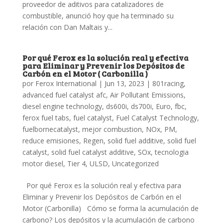
proveedor de aditivos para catalizadores de
combustible, anunció hoy que ha terminado su
relación con Dan Maltais y...
Por qué Ferox es la solución real y efectiva
para Eliminar y Prevenir los Depósitos de
Carbón en el Motor ( Carbonilla )
por
Ferox International
|
Jun 13, 2023
|
801racing
,
advanced fuel catalyst afc
,
Air Pollutant Emissions
,
diesel engine technology
,
ds600i
,
ds700i
,
Euro
,
fbc
,
ferox fuel tabs
,
fuel catalyst
,
Fuel Catalyst Technology
,
fuelbornecatalyst
,
mejor combustion
,
NOx
,
PM
,
reduce emisiones
,
Regen
,
solid fuel additive
,
solid fuel
catalyst
,
solid fuel catalyst additive
,
SOx
,
tecnologia
motor diesel
,
Tier 4
,
ULSD
,
Uncategorized
Por qué Ferox es la solución real y efectiva para
Eliminar y Prevenir los Depósitos de Carbón en el
Motor (Carbonilla) Cómo se forma la acumulación de
carbono? Los depósitos y la acumulación de carbono