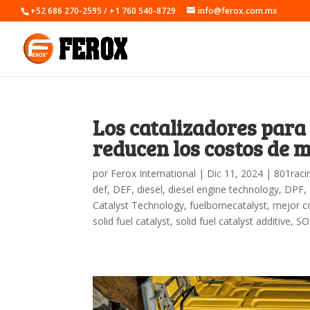
+52 686 270-2595 / +1 760 540-8729
info@ferox.com.mx
Los catalizadores par
reducen los costos de 
por
Ferox International
|
Dic 11, 2024
|
801raci
def
,
DEF
,
diesel
,
diesel engine technology
,
DPF
,
Catalyst Technology
,
fuelbornecatalyst
,
mejor c
solid fuel catalyst
,
solid fuel catalyst additive
,
SO