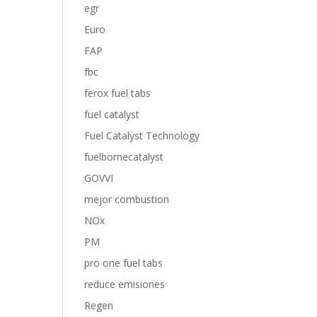
egr
Euro
FAP
fbc
ferox fuel tabs
fuel catalyst
Fuel Catalyst Technology
fuelbornecatalyst
GOVVI
mejor combustion
NOx
PM
pro one fuel tabs
reduce emisiones
Regen