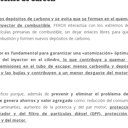
los depósitos de carbono y se evita que se formen en el quem
nyector de combustible
, FEROX interactúa con los extremos d
culas primarias de combustible, sin dejar enlaces libres para qu
ombustión y formen nuevos depósitos de carbono.
ctor es fundamental para garantizar una «atomización» óptima
del inyector en el cilindro,
lo que contribuye a quemar
 emisiones en el tubo de escape; menos carbonilla y depós
 y las bujías y contribuyen a un menor desgaste del motor
eficio porque, además de
prevenir y eliminar el problema de
ue genera ahorros y valor agregado
como: reducción del consu
ntaminantes, aumento de la potencia y del par motor,
protecci
zador y del filtro de partículas diésel (DPF), protección
 y del motor.