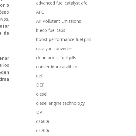
advanced fuel catalyst afc
or o
AFC
ósito
ivos.
Air Pollutant Emissions
otor
b eco fuel tabs
a de
boost performance fuel pills
catalytic converter
clean boost fuel pills
enor
e los
convertidor catalitico
eden
def
tima
DEF
diesel
diesel engine technology
DPF
ds600i
ds700i