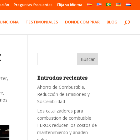
ación
Preguntas frecuentes
Elija su Idioma
FUNCIONA
TESTIMONIALES
DONDE COMPRAR
BLOG
X
Entradas recientes
rter
,
Ahorro de Combustible,
ve
,
Reducción de Emisiones y
rios
Sostenibilidad
Los catalizadores para
combustion de combutible
FEROX reducen los costos de
mantenimiento y añaden
valor