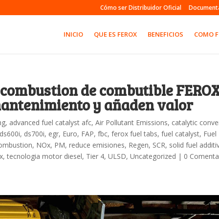
Cómo ser Distribuidor Oficial
Document
INICIO
QUE ES FEROX
BENEFICIOS
COMO 
a combustion de combutible FERO
mantenimiento y añaden valor
ng
,
advanced fuel catalyst afc
,
Air Pollutant Emissions
,
catalytic conve
ds600i
,
ds700i
,
egr
,
Euro
,
FAP
,
fbc
,
ferox fuel tabs
,
fuel catalyst
,
Fuel
ombustion
,
NOx
,
PM
,
reduce emisiones
,
Regen
,
SCR
,
solid fuel additi
x
,
tecnologia motor diesel
,
Tier 4
,
ULSD
,
Uncategorized
|
0 Comenta