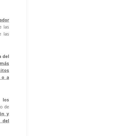
ador
e las
e las
 del
 más
itos
 o a
 los
mo de
ón y
 del