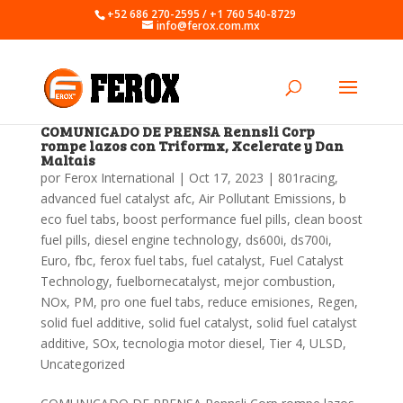
+52 686 270-2595 / +1 760 540-8729
info@ferox.com.mx
COMUNICADO DE PRENSA Rennsli Corp
rompe lazos con Triformx, Xcelerate y Dan
Maltais
por
Ferox International
|
Oct 17, 2023
|
801racing
,
advanced fuel catalyst afc
,
Air Pollutant Emissions
,
b
eco fuel tabs
,
boost performance fuel pills
,
clean boost
fuel pills
,
diesel engine technology
,
ds600i
,
ds700i
,
Euro
,
fbc
,
ferox fuel tabs
,
fuel catalyst
,
Fuel Catalyst
Technology
,
fuelbornecatalyst
,
mejor combustion
,
NOx
,
PM
,
pro one fuel tabs
,
reduce emisiones
,
Regen
,
solid fuel additive
,
solid fuel catalyst
,
solid fuel catalyst
additive
,
SOx
,
tecnologia motor diesel
,
Tier 4
,
ULSD
,
Uncategorized