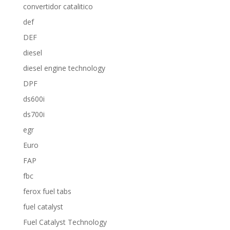
convertidor catalitico
def
DEF
diesel
diesel engine technology
DPF
ds600i
ds700i
egr
Euro
FAP
fbc
ferox fuel tabs
fuel catalyst
Fuel Catalyst Technology