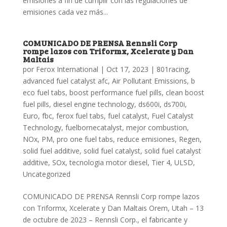
emisiones a fin de cumplir con las regulaciones de
emisiones cada vez más...
COMUNICADO DE PRENSA Rennsli Corp
rompe lazos con Triformx, Xcelerate y Dan
Maltais
por
Ferox International
|
Oct 17, 2023
|
801racing
,
advanced fuel catalyst afc
,
Air Pollutant Emissions
,
b
eco fuel tabs
,
boost performance fuel pills
,
clean boost
fuel pills
,
diesel engine technology
,
ds600i
,
ds700i
,
Euro
,
fbc
,
ferox fuel tabs
,
fuel catalyst
,
Fuel Catalyst
Technology
,
fuelbornecatalyst
,
mejor combustion
,
NOx
,
PM
,
pro one fuel tabs
,
reduce emisiones
,
Regen
,
solid fuel additive
,
solid fuel catalyst
,
solid fuel catalyst
additive
,
SOx
,
tecnologia motor diesel
,
Tier 4
,
ULSD
,
Uncategorized
COMUNICADO DE PRENSA Rennsli Corp rompe lazos
con Triformx, Xcelerate y Dan Maltais Orem, Utah – 13
de octubre de 2023 – Rennsli Corp., el fabricante y