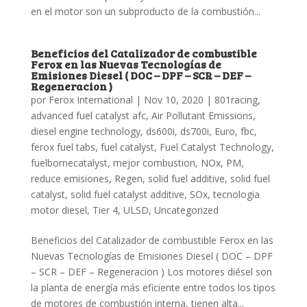
en el motor son un subproducto de la combustión...
Beneficios del Catalizador de combustible
Ferox en las Nuevas Tecnologías de
Emisiones Diesel ( DOC – DPF – SCR – DEF –
Regeneracion )
por
Ferox International
|
Nov 10, 2020
|
801racing
,
advanced fuel catalyst afc
,
Air Pollutant Emissions
,
diesel engine technology
,
ds600i
,
ds700i
,
Euro
,
fbc
,
ferox fuel tabs
,
fuel catalyst
,
Fuel Catalyst Technology
,
fuelbornecatalyst
,
mejor combustion
,
NOx
,
PM
,
reduce emisiones
,
Regen
,
solid fuel additive
,
solid fuel
catalyst
,
solid fuel catalyst additive
,
SOx
,
tecnologia
motor diesel
,
Tier 4
,
ULSD
,
Uncategorized
Beneficios del Catalizador de combustible Ferox en las
Nuevas Tecnologías de Emisiones Diesel ( DOC – DPF
– SCR – DEF – Regeneracion ) Los motores diésel son
la planta de energía más eficiente entre todos los tipos
de motores de combustión interna, tienen alta...