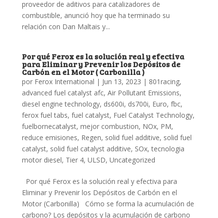
proveedor de aditivos para catalizadores de
combustible, anunció hoy que ha terminado su
relación con Dan Maltais y...
Por qué Ferox es la solución real y efectiva
para Eliminar y Prevenir los Depósitos de
Carbón en el Motor ( Carbonilla )
por
Ferox International
|
Jun 13, 2023
|
801racing
,
advanced fuel catalyst afc
,
Air Pollutant Emissions
,
diesel engine technology
,
ds600i
,
ds700i
,
Euro
,
fbc
,
ferox fuel tabs
,
fuel catalyst
,
Fuel Catalyst Technology
,
fuelbornecatalyst
,
mejor combustion
,
NOx
,
PM
,
reduce emisiones
,
Regen
,
solid fuel additive
,
solid fuel
catalyst
,
solid fuel catalyst additive
,
SOx
,
tecnologia
motor diesel
,
Tier 4
,
ULSD
,
Uncategorized
Por qué Ferox es la solución real y efectiva para
Eliminar y Prevenir los Depósitos de Carbón en el
Motor (Carbonilla) Cómo se forma la acumulación de
carbono? Los depósitos y la acumulación de carbono