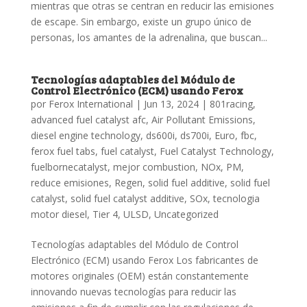
mientras que otras se centran en reducir las emisiones
de escape. Sin embargo, existe un grupo único de
personas, los amantes de la adrenalina, que buscan...
Tecnologías adaptables del Módulo de
Control Electrónico (ECM) usando Ferox
por
Ferox International
|
Jun 13, 2024
|
801racing
,
advanced fuel catalyst afc
,
Air Pollutant Emissions
,
diesel engine technology
,
ds600i
,
ds700i
,
Euro
,
fbc
,
ferox fuel tabs
,
fuel catalyst
,
Fuel Catalyst Technology
,
fuelbornecatalyst
,
mejor combustion
,
NOx
,
PM
,
reduce emisiones
,
Regen
,
solid fuel additive
,
solid fuel
catalyst
,
solid fuel catalyst additive
,
SOx
,
tecnologia
motor diesel
,
Tier 4
,
ULSD
,
Uncategorized
Tecnologías adaptables del Módulo de Control
Electrónico (ECM) usando Ferox Los fabricantes de
motores originales (OEM) están constantemente
innovando nuevas tecnologías para reducir las