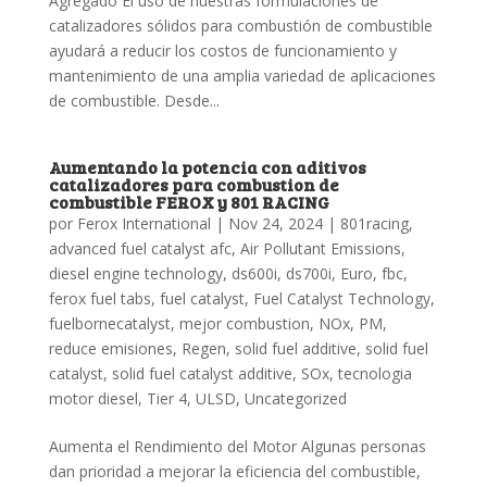
Agregado El uso de nuestras formulaciones de
catalizadores sólidos para combustión de combustible
ayudará a reducir los costos de funcionamiento y
mantenimiento de una amplia variedad de aplicaciones
de combustible. Desde...
Aumentando la potencia con aditivos
catalizadores para combustion de
combustible FEROX y 801 RACING
por
Ferox International
|
Nov 24, 2024
|
801racing
,
advanced fuel catalyst afc
,
Air Pollutant Emissions
,
diesel engine technology
,
ds600i
,
ds700i
,
Euro
,
fbc
,
ferox fuel tabs
,
fuel catalyst
,
Fuel Catalyst Technology
,
fuelbornecatalyst
,
mejor combustion
,
NOx
,
PM
,
reduce emisiones
,
Regen
,
solid fuel additive
,
solid fuel
catalyst
,
solid fuel catalyst additive
,
SOx
,
tecnologia
motor diesel
,
Tier 4
,
ULSD
,
Uncategorized
Aumenta el Rendimiento del Motor Algunas personas
dan prioridad a mejorar la eficiencia del combustible,