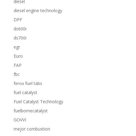
diesel
diesel engine technology
DPF
ds600i
ds700i
egr
Euro
FAP
fbc
ferox fuel tabs
fuel catalyst
Fuel Catalyst Technology
fuelbornecatalyst
GOVVI
mejor combustion