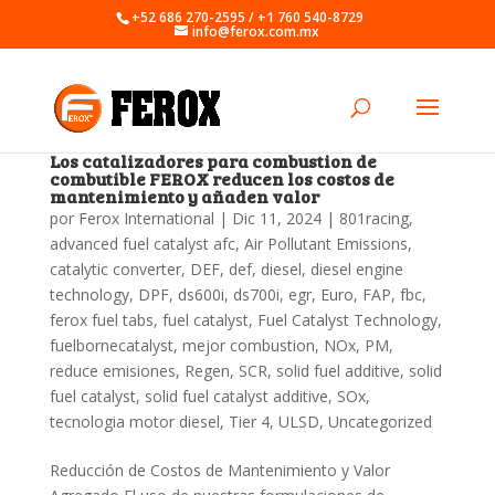
+52 686 270-2595 / +1 760 540-8729
info@ferox.com.mx
Los catalizadores para combustion de
combutible FEROX reducen los costos de
mantenimiento y añaden valor
por
Ferox International
|
Dic 11, 2024
|
801racing
,
advanced fuel catalyst afc
,
Air Pollutant Emissions
,
catalytic converter
,
DEF
,
def
,
diesel
,
diesel engine
technology
,
DPF
,
ds600i
,
ds700i
,
egr
,
Euro
,
FAP
,
fbc
,
ferox fuel tabs
,
fuel catalyst
,
Fuel Catalyst Technology
,
fuelbornecatalyst
,
mejor combustion
,
NOx
,
PM
,
reduce emisiones
,
Regen
,
SCR
,
solid fuel additive
,
solid
fuel catalyst
,
solid fuel catalyst additive
,
SOx
,
tecnologia motor diesel
,
Tier 4
,
ULSD
,
Uncategorized
Reducción de Costos de Mantenimiento y Valor