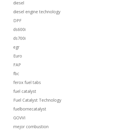
diesel
diesel engine technology
DPF
ds600i
ds700i
egr
Euro
FAP
fbc
ferox fuel tabs
fuel catalyst
Fuel Catalyst Technology
fuelbornecatalyst
GOVVI
mejor combustion