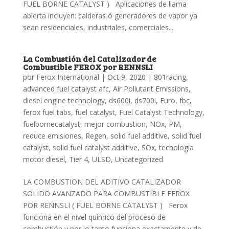
FUEL BORNE CATALYST ) Aplicaciones de llama
abierta incluyen: calderas ó generadores de vapor ya
sean residenciales, industriales, comerciales...
La Combustión del Catalizador de
Combustible FEROX por RENNSLI
por
Ferox International
|
Oct 9, 2020
|
801racing
,
advanced fuel catalyst afc
,
Air Pollutant Emissions
,
diesel engine technology
,
ds600i
,
ds700i
,
Euro
,
fbc
,
ferox fuel tabs
,
fuel catalyst
,
Fuel Catalyst Technology
,
fuelbornecatalyst
,
mejor combustion
,
NOx
,
PM
,
reduce emisiones
,
Regen
,
solid fuel additive
,
solid fuel
catalyst
,
solid fuel catalyst additive
,
SOx
,
tecnologia
motor diesel
,
Tier 4
,
ULSD
,
Uncategorized
LA COMBUSTION DEL ADITIVO CATALIZADOR
SOLIDO AVANZADO PARA COMBUSTIBLE FEROX
POR RENNSLI ( FUEL BORNE CATALYST ) Ferox
funciona en el nivel químico del proceso de
combustión y por lo tanto funciona exactamente y de