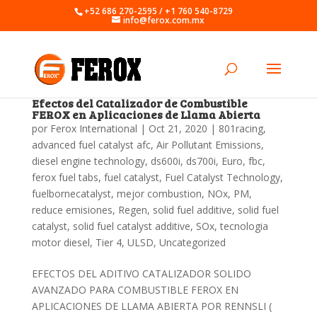
+52 686 270-2595 / +1 760 540-8729
info@ferox.com.mx
Efectos del Catalizador de Combustible
FEROX en Aplicaciones de Llama Abierta
por
Ferox International
|
Oct 21, 2020
|
801racing
,
advanced fuel catalyst afc
,
Air Pollutant Emissions
,
diesel engine technology
,
ds600i
,
ds700i
,
Euro
,
fbc
,
ferox fuel tabs
,
fuel catalyst
,
Fuel Catalyst Technology
,
fuelbornecatalyst
,
mejor combustion
,
NOx
,
PM
,
reduce emisiones
,
Regen
,
solid fuel additive
,
solid fuel
catalyst
,
solid fuel catalyst additive
,
SOx
,
tecnologia
motor diesel
,
Tier 4
,
ULSD
,
Uncategorized
EFECTOS DEL ADITIVO CATALIZADOR SOLIDO
AVANZADO PARA COMBUSTIBLE FEROX EN
APLICACIONES DE LLAMA ABIERTA POR RENNSLI (