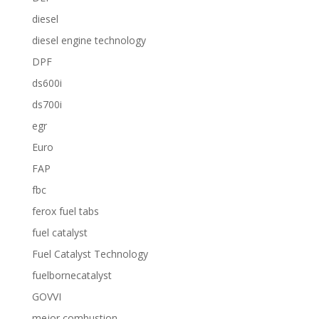
diesel
diesel engine technology
DPF
ds600i
ds700i
egr
Euro
FAP
fbc
ferox fuel tabs
fuel catalyst
Fuel Catalyst Technology
fuelbornecatalyst
GOVVI
mejor combustion