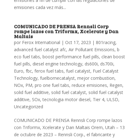
emisiones a fin de cumplir con las regulaciones de
emisiones cada vez más...
COMUNICADO DE PRENSA Rennsli Corp
rompe lazos con Triformx, Xcelerate y Dan
Maltais
por
Ferox International
|
Oct 17, 2023
|
801racing
,
advanced fuel catalyst afc
,
Air Pollutant Emissions
,
b
eco fuel tabs
,
boost performance fuel pills
,
clean boost
fuel pills
,
diesel engine technology
,
ds600i
,
ds700i
,
Euro
,
fbc
,
ferox fuel tabs
,
fuel catalyst
,
Fuel Catalyst
Technology
,
fuelbornecatalyst
,
mejor combustion
,
NOx
,
PM
,
pro one fuel tabs
,
reduce emisiones
,
Regen
,
solid fuel additive
,
solid fuel catalyst
,
solid fuel catalyst
additive
,
SOx
,
tecnologia motor diesel
,
Tier 4
,
ULSD
,
Uncategorized
COMUNICADO DE PRENSA Rennsli Corp rompe lazos
con Triformx, Xcelerate y Dan Maltais Orem, Utah – 13
de octubre de 2023 – Rennsli Corp., el fabricante y