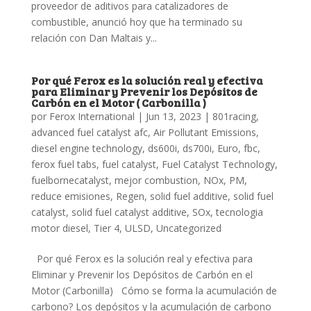
proveedor de aditivos para catalizadores de
combustible, anunció hoy que ha terminado su
relación con Dan Maltais y...
Por qué Ferox es la solución real y efectiva
para Eliminar y Prevenir los Depósitos de
Carbón en el Motor ( Carbonilla )
por
Ferox International
|
Jun 13, 2023
|
801racing
,
advanced fuel catalyst afc
,
Air Pollutant Emissions
,
diesel engine technology
,
ds600i
,
ds700i
,
Euro
,
fbc
,
ferox fuel tabs
,
fuel catalyst
,
Fuel Catalyst Technology
,
fuelbornecatalyst
,
mejor combustion
,
NOx
,
PM
,
reduce emisiones
,
Regen
,
solid fuel additive
,
solid fuel
catalyst
,
solid fuel catalyst additive
,
SOx
,
tecnologia
motor diesel
,
Tier 4
,
ULSD
,
Uncategorized
Por qué Ferox es la solución real y efectiva para
Eliminar y Prevenir los Depósitos de Carbón en el
Motor (Carbonilla) Cómo se forma la acumulación de
carbono? Los depósitos y la acumulación de carbono