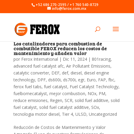
+52 686 270-2595 / +1 760 540-8729
info@ferox.com.mx
Los catalizadores para combustion de
combutible FEROX reducen los costos de
mantenimiento y añaden valor
por
Ferox International
|
Dic 11, 2024
|
801racing
,
advanced fuel catalyst afc
,
Air Pollutant Emissions
,
catalytic converter
,
DEF
,
def
,
diesel
,
diesel engine
technology
,
DPF
,
ds600i
,
ds700i
,
egr
,
Euro
,
FAP
,
fbc
,
ferox fuel tabs
,
fuel catalyst
,
Fuel Catalyst Technology
,
fuelbornecatalyst
,
mejor combustion
,
NOx
,
PM
,
reduce emisiones
,
Regen
,
SCR
,
solid fuel additive
,
solid
fuel catalyst
,
solid fuel catalyst additive
,
SOx
,
tecnologia motor diesel
,
Tier 4
,
ULSD
,
Uncategorized
Reducción de Costos de Mantenimiento y Valor