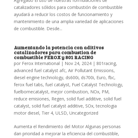
Agregado El uso de nuestras formulaciones de
catalizadores sólidos para combustión de combustible
ayudará a reducir los costos de funcionamiento y
mantenimiento de una amplia variedad de aplicaciones
de combustible. Desde...
Aumentando la potencia con aditivos
catalizadores para combustion de
combustible FEROX y 801 RACING
por
Ferox International
|
Nov 24, 2024
|
801racing
,
advanced fuel catalyst afc
,
Air Pollutant Emissions
,
diesel engine technology
,
ds600i
,
ds700i
,
Euro
,
fbc
,
ferox fuel tabs
,
fuel catalyst
,
Fuel Catalyst Technology
,
fuelbornecatalyst
,
mejor combustion
,
NOx
,
PM
,
reduce emisiones
,
Regen
,
solid fuel additive
,
solid fuel
catalyst
,
solid fuel catalyst additive
,
SOx
,
tecnologia
motor diesel
,
Tier 4
,
ULSD
,
Uncategorized
Aumenta el Rendimiento del Motor Algunas personas
dan prioridad a mejorar la eficiencia del combustible,