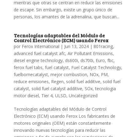
mientras que otras se centran en reducir las emisiones
de escape. Sin embargo, existe un grupo único de
personas, los amantes de la adrenalina, que buscan...
Tecnologías adaptables del Módulo de
Control Electrónico (ECM) usando Ferox
por
Ferox International
|
Jun 13, 2024
|
801racing
,
advanced fuel catalyst afc
,
Air Pollutant Emissions
,
diesel engine technology
,
ds600i
,
ds700i
,
Euro
,
fbc
,
ferox fuel tabs
,
fuel catalyst
,
Fuel Catalyst Technology
,
fuelbornecatalyst
,
mejor combustion
,
NOx
,
PM
,
reduce emisiones
,
Regen
,
solid fuel additive
,
solid fuel
catalyst
,
solid fuel catalyst additive
,
SOx
,
tecnologia
motor diesel
,
Tier 4
,
ULSD
,
Uncategorized
Tecnologías adaptables del Módulo de Control
Electrónico (ECM) usando Ferox Los fabricantes de
motores originales (OEM) están constantemente
innovando nuevas tecnologías para reducir las