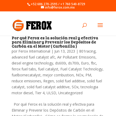
+52 686 270-2595 / +1 760 540-8729
info@ferox.com.mx
Por qué Ferox es la solución real y efectiva
para Eliminar y Prevenir los Depósitos de
Carbón en el Motor ( Carbonilla )
por
Ferox International
|
Jun 13, 2023
|
801racing
,
advanced fuel catalyst afc
,
Air Pollutant Emissions
,
diesel engine technology
,
ds600i
,
ds700i
,
Euro
,
fbc
,
ferox fuel tabs
,
fuel catalyst
,
Fuel Catalyst Technology
,
fuelbornecatalyst
,
mejor combustion
,
NOx
,
PM
,
reduce emisiones
,
Regen
,
solid fuel additive
,
solid fuel
catalyst
,
solid fuel catalyst additive
,
SOx
,
tecnologia
motor diesel
,
Tier 4
,
ULSD
,
Uncategorized
Por qué Ferox es la solución real y efectiva para
Eliminar y Prevenir los Depósitos de Carbón en el