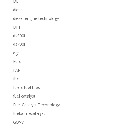
DEF
diesel
diesel engine technology
DPF
ds600i
ds700i
egr
Euro
FAP
fbc
ferox fuel tabs
fuel catalyst
Fuel Catalyst Technology
fuelbornecatalyst
GOVVI