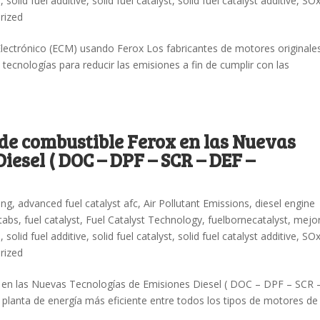
n
,
solid fuel additive
,
solid fuel catalyst
,
solid fuel catalyst additive
,
SO
rized
lectrónico (ECM) usando Ferox Los fabricantes de motores originale
cnologías para reducir las emisiones a fin de cumplir con las
 de combustible Ferox en las Nuevas
iesel ( DOC – DPF – SCR – DEF –
ing
,
advanced fuel catalyst afc
,
Air Pollutant Emissions
,
diesel engine
 tabs
,
fuel catalyst
,
Fuel Catalyst Technology
,
fuelbornecatalyst
,
mejo
n
,
solid fuel additive
,
solid fuel catalyst
,
solid fuel catalyst additive
,
SO
rized
x en las Nuevas Tecnologías de Emisiones Diesel ( DOC – DPF – SCR 
planta de energía más eficiente entre todos los tipos de motores de