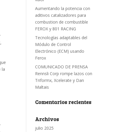
Aumentando la potencia con
aditivos catalizadores para
combustion de combustible
FEROX y 801 RACING
r
Tecnologías adaptables del
x
,
Módulo de Control
Electrónico (ECM) usando
Ferox
 que
COMUNICADO DE PRENSA
 la
Rennsli Corp rompe lazos con
Triformx, Xcelerate y Dan
Maltais
Comentarios recientes
Archivos
r
julio 2025