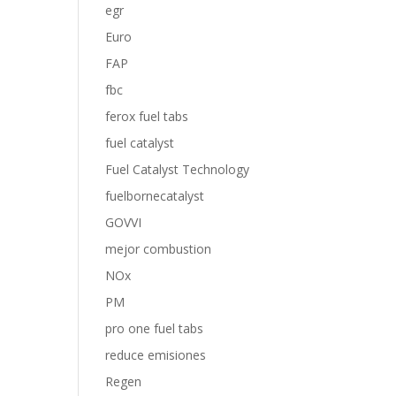
egr
Euro
FAP
fbc
ferox fuel tabs
fuel catalyst
Fuel Catalyst Technology
fuelbornecatalyst
GOVVI
mejor combustion
NOx
PM
pro one fuel tabs
reduce emisiones
Regen