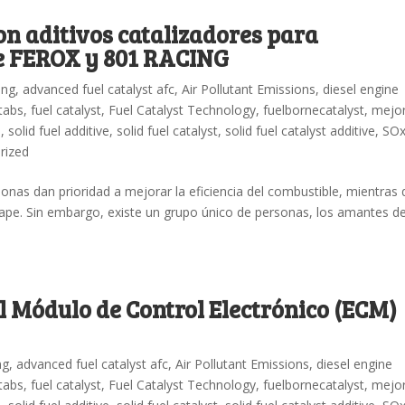
n aditivos catalizadores para
e FEROX y 801 RACING
ing
,
advanced fuel catalyst afc
,
Air Pollutant Emissions
,
diesel engine
 tabs
,
fuel catalyst
,
Fuel Catalyst Technology
,
fuelbornecatalyst
,
mejo
n
,
solid fuel additive
,
solid fuel catalyst
,
solid fuel catalyst additive
,
SO
rized
nas dan prioridad a mejorar la eficiencia del combustible, mientras
cape. Sin embargo, existe un grupo único de personas, los amantes de
l Módulo de Control Electrónico (ECM)
ng
,
advanced fuel catalyst afc
,
Air Pollutant Emissions
,
diesel engine
 tabs
,
fuel catalyst
,
Fuel Catalyst Technology
,
fuelbornecatalyst
,
mejo