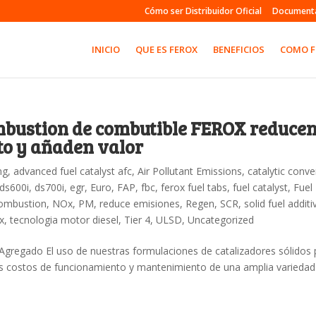
Cómo ser Distribuidor Oficial
Document
INICIO
QUE ES FEROX
BENEFICIOS
COMO 
mbustion de combutible FEROX reduce
to y añaden valor
ng
,
advanced fuel catalyst afc
,
Air Pollutant Emissions
,
catalytic conve
ds600i
,
ds700i
,
egr
,
Euro
,
FAP
,
fbc
,
ferox fuel tabs
,
fuel catalyst
,
Fuel
ombustion
,
NOx
,
PM
,
reduce emisiones
,
Regen
,
SCR
,
solid fuel additi
x
,
tecnologia motor diesel
,
Tier 4
,
ULSD
,
Uncategorized
gregado El uso de nuestras formulaciones de catalizadores sólidos 
os costos de funcionamiento y mantenimiento de una amplia variedad