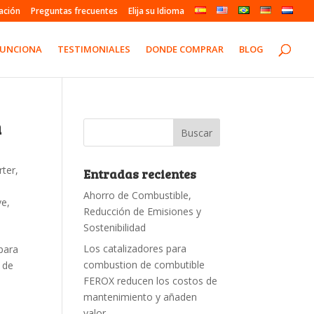
ación
Preguntas frecuentes
Elija su Idioma
FUNCIONA
TESTIMONIALES
DONDE COMPRAR
BLOG
n
rter
,
Entradas recientes
Ahorro de Combustible,
ve
,
Reducción de Emisiones y
Sostenibilidad
Los catalizadores para
para
combustion de combutible
 de
FEROX reducen los costos de
mantenimiento y añaden
valor