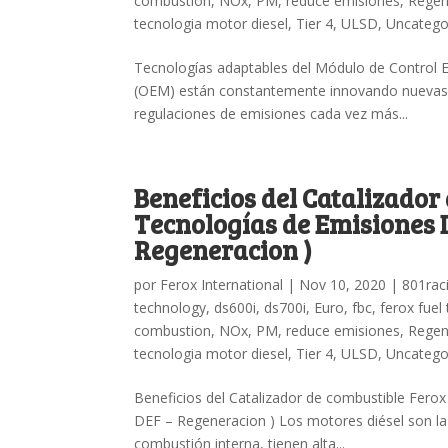
combustion
,
NOx
,
PM
,
reduce emisiones
,
Rege
tecnologia motor diesel
,
Tier 4
,
ULSD
,
Uncatego
Tecnologías adaptables del Módulo de Control E
(OEM) están constantemente innovando nuevas te
regulaciones de emisiones cada vez más...
Beneficios del Catalizador
Tecnologías de Emisiones D
Regeneracion )
por
Ferox International
|
Nov 10, 2020
|
801rac
technology
,
ds600i
,
ds700i
,
Euro
,
fbc
,
ferox fuel
combustion
,
NOx
,
PM
,
reduce emisiones
,
Rege
tecnologia motor diesel
,
Tier 4
,
ULSD
,
Uncatego
Beneficios del Catalizador de combustible Fero
DEF – Regeneracion ) Los motores diésel son la 
combustión interna, tienen alta...