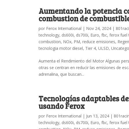
Aumentando la potencia co
combustion de combustibl
por
Ferox International
|
Nov 24, 2024
|
801rac
technology
,
ds600i
,
ds700i
,
Euro
,
fbc
,
ferox fuel
combustion
,
NOx
,
PM
,
reduce emisiones
,
Rege
tecnologia motor diesel
,
Tier 4
,
ULSD
,
Uncatego
Aumenta el Rendimiento del Motor Algunas perso
otras se centran en reducir las emisiones de es
adrenalina, que buscan...
Tecnologías adaptables de
usando Ferox
por
Ferox International
|
Jun 13, 2024
|
801raci
technology
,
ds600i
,
ds700i
,
Euro
,
fbc
,
ferox fuel