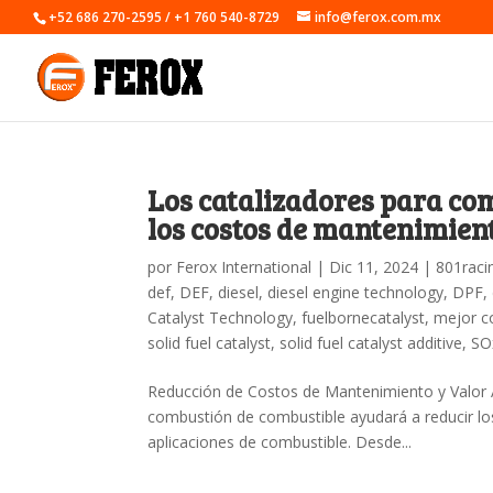
+52 686 270-2595 / +1 760 540-8729
info@ferox.com.mx
Los catalizadores para co
los costos de mantenimien
por
Ferox International
|
Dic 11, 2024
|
801raci
def
,
DEF
,
diesel
,
diesel engine technology
,
DPF
,
Catalyst Technology
,
fuelbornecatalyst
,
mejor c
solid fuel catalyst
,
solid fuel catalyst additive
,
SO
Reducción de Costos de Mantenimiento y Valor A
combustión de combustible ayudará a reducir l
aplicaciones de combustible. Desde...