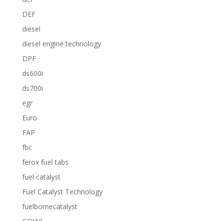
DEF
diesel
diesel engine technology
DPF
ds600i
ds700i
egr
Euro
FAP
fbc
ferox fuel tabs
fuel catalyst
Fuel Catalyst Technology
fuelbornecatalyst