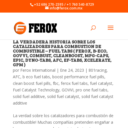
+52 686 270-2595 / +1 760 540-8729
info@ferox.com.mx
LA VERDADERA HISTORIA SOBRE LOS
CATALIZADORES PARA COMBUSTION DE
COMBUSTIBLE – FUEL TABS ( FEROX, B-ECO,
GOVVI, COMBUST, CLEANBOOST, MPG-CAPS,
EPIC, DYNO-TABS, AFC, EF-TABS, XCELERATE,
GPM )
por
Ferox International
|
Ene 24, 2023
|
801racing
,
AFC
,
b eco fuel tabs
,
boost performance fuel pills
,
clean boost fuel pills
,
fbc
,
ferox fuel tabs
,
fuel catalyst
,
Fuel Catalyst Technology
,
GOVVI
,
pro one fuel tabs
,
solid fuel additive
,
solid fuel catalyst
,
solid fuel catalyst
additive
La verdad sobre los catalizadores para combustión de
combustible! Muchas compañías pretenden engañar a