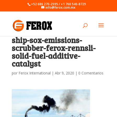
+52 686 270-2595 / +1 760 540-8729
info@ferox.com.mx
ship-sox-emissions-
scrubber-ferox-rennsli-
solid-fuel-additive-
catalyst
por
Ferox International
|
Abr 9, 2020
|
0 Comentarios