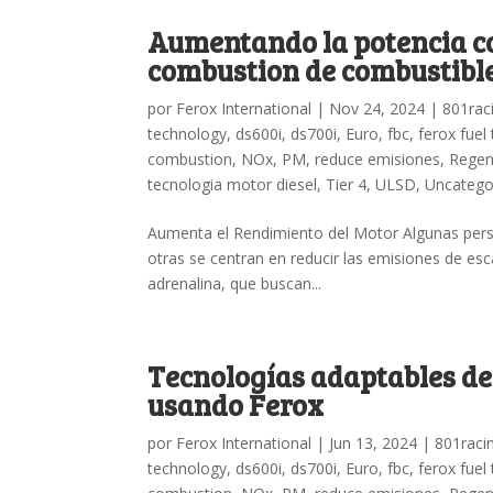
Aumentando la potencia co
combustion de combustibl
por
Ferox International
|
Nov 24, 2024
|
801rac
technology
,
ds600i
,
ds700i
,
Euro
,
fbc
,
ferox fuel
combustion
,
NOx
,
PM
,
reduce emisiones
,
Rege
tecnologia motor diesel
,
Tier 4
,
ULSD
,
Uncatego
Aumenta el Rendimiento del Motor Algunas perso
otras se centran en reducir las emisiones de es
adrenalina, que buscan...
Tecnologías adaptables de
usando Ferox
por
Ferox International
|
Jun 13, 2024
|
801raci
technology
,
ds600i
,
ds700i
,
Euro
,
fbc
,
ferox fuel