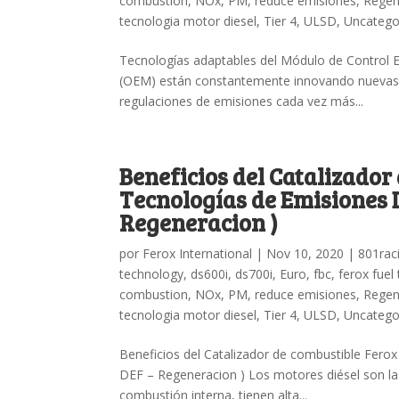
combustion
,
NOx
,
PM
,
reduce emisiones
,
Rege
tecnologia motor diesel
,
Tier 4
,
ULSD
,
Uncatego
Tecnologías adaptables del Módulo de Control E
(OEM) están constantemente innovando nuevas te
regulaciones de emisiones cada vez más...
Beneficios del Catalizador
Tecnologías de Emisiones D
Regeneracion )
por
Ferox International
|
Nov 10, 2020
|
801rac
technology
,
ds600i
,
ds700i
,
Euro
,
fbc
,
ferox fuel
combustion
,
NOx
,
PM
,
reduce emisiones
,
Rege
tecnologia motor diesel
,
Tier 4
,
ULSD
,
Uncatego
Beneficios del Catalizador de combustible Fero
DEF – Regeneracion ) Los motores diésel son la 
combustión interna, tienen alta...