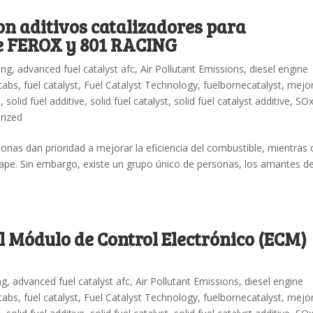
n aditivos catalizadores para
e FEROX y 801 RACING
ing
,
advanced fuel catalyst afc
,
Air Pollutant Emissions
,
diesel engine
 tabs
,
fuel catalyst
,
Fuel Catalyst Technology
,
fuelbornecatalyst
,
mejo
n
,
solid fuel additive
,
solid fuel catalyst
,
solid fuel catalyst additive
,
SO
rized
nas dan prioridad a mejorar la eficiencia del combustible, mientras
cape. Sin embargo, existe un grupo único de personas, los amantes de
l Módulo de Control Electrónico (ECM)
ng
,
advanced fuel catalyst afc
,
Air Pollutant Emissions
,
diesel engine
 tabs
,
fuel catalyst
,
Fuel Catalyst Technology
,
fuelbornecatalyst
,
mejo