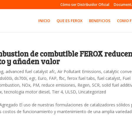
Cómo ser Distribuidor Oficial
Document
INICIO
QUE ES FEROX
BENEFICIOS
COMO 
mbustion de combutible FEROX reduce
to y añaden valor
ng
,
advanced fuel catalyst afc
,
Air Pollutant Emissions
,
catalytic conve
ds600i
,
ds700i
,
egr
,
Euro
,
FAP
,
fbc
,
ferox fuel tabs
,
fuel catalyst
,
Fuel
ombustion
,
NOx
,
PM
,
reduce emisiones
,
Regen
,
SCR
,
solid fuel additi
x
,
tecnologia motor diesel
,
Tier 4
,
ULSD
,
Uncategorized
gregado El uso de nuestras formulaciones de catalizadores sólidos 
os costos de funcionamiento y mantenimiento de una amplia variedad