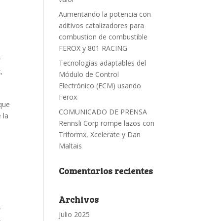
Aumentando la potencia con
aditivos catalizadores para
combustion de combustible
FEROX y 801 RACING
r
Tecnologías adaptables del
x
,
Módulo de Control
Electrónico (ECM) usando
Ferox
 que
COMUNICADO DE PRENSA
 la
Rennsli Corp rompe lazos con
Triformx, Xcelerate y Dan
Maltais
Comentarios recientes
Archivos
r
julio 2025