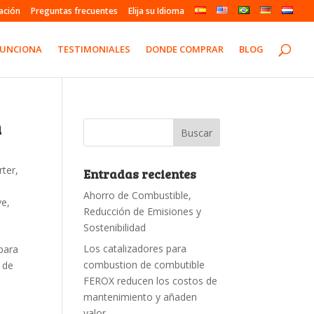
ación
Preguntas frecuentes
Elija su Idioma
FUNCIONA
TESTIMONIALES
DONDE COMPRAR
BLOG
n
rter
,
Entradas recientes
Ahorro de Combustible,
ve
,
Reducción de Emisiones y
Sostenibilidad
Los catalizadores para
para
combustion de combutible
 de
FEROX reducen los costos de
mantenimiento y añaden
valor