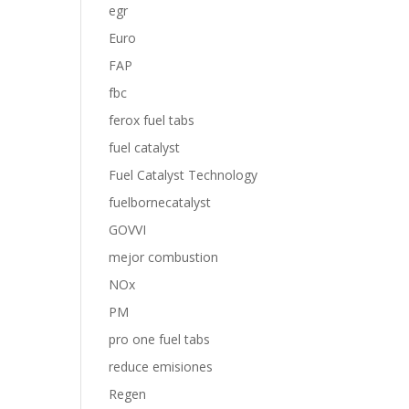
egr
Euro
FAP
fbc
ferox fuel tabs
fuel catalyst
Fuel Catalyst Technology
fuelbornecatalyst
GOVVI
mejor combustion
NOx
PM
pro one fuel tabs
reduce emisiones
Regen