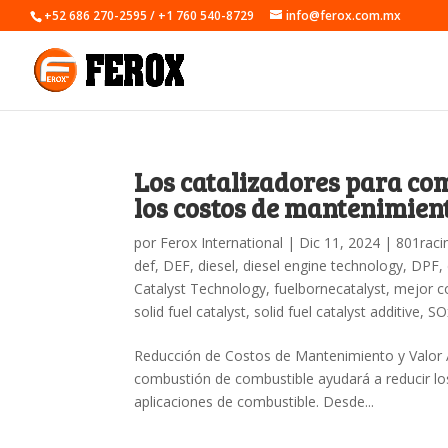
+52 686 270-2595 / +1 760 540-8729
info@ferox.com.mx
Los catalizadores para co
los costos de mantenimien
por
Ferox International
|
Dic 11, 2024
|
801raci
def
,
DEF
,
diesel
,
diesel engine technology
,
DPF
,
Catalyst Technology
,
fuelbornecatalyst
,
mejor c
solid fuel catalyst
,
solid fuel catalyst additive
,
SO
Reducción de Costos de Mantenimiento y Valor A
combustión de combustible ayudará a reducir l
aplicaciones de combustible. Desde...