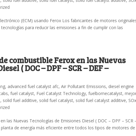
n
,
solid fuel additive
,
solid fuel catalyst
,
solid fuel catalyst additive
,
SO
rized
lectrónico (ECM) usando Ferox Los fabricantes de motores originale
cnologías para reducir las emisiones a fin de cumplir con las
 de combustible Ferox en las Nuevas
iesel ( DOC – DPF – SCR – DEF –
ing
,
advanced fuel catalyst afc
,
Air Pollutant Emissions
,
diesel engine
 tabs
,
fuel catalyst
,
Fuel Catalyst Technology
,
fuelbornecatalyst
,
mejo
n
,
solid fuel additive
,
solid fuel catalyst
,
solid fuel catalyst additive
,
SO
rized
x en las Nuevas Tecnologías de Emisiones Diesel ( DOC – DPF – SCR 
planta de energía más eficiente entre todos los tipos de motores de