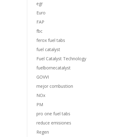
egr
Euro
FAP
fbc
ferox fuel tabs
fuel catalyst
Fuel Catalyst Technology
fuelbornecatalyst
GOVVI
mejor combustion
NOx
PM
pro one fuel tabs
reduce emisiones
Regen