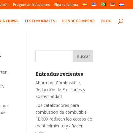
ación
Preguntas frecuentes
Elija su Idioma
FUNCIONA
TESTIMONIALES
DONDE COMPRAR
BLOG
n
rter
,
Entradas recientes
Ahorro de Combustible,
ve
,
Reducción de Emisiones y
Sostenibilidad
Los catalizadores para
para
combustion de combutible
 de
FEROX reducen los costos de
mantenimiento y añaden
valor