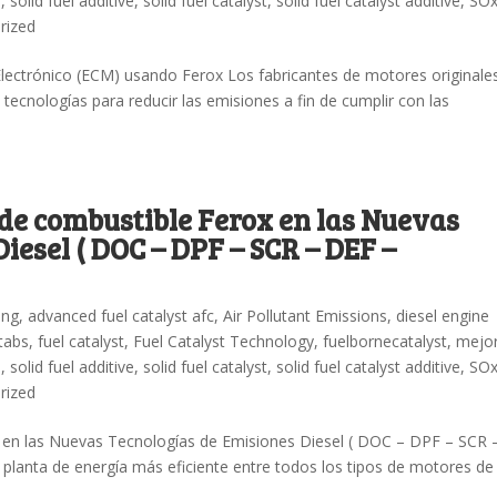
n
,
solid fuel additive
,
solid fuel catalyst
,
solid fuel catalyst additive
,
SO
rized
lectrónico (ECM) usando Ferox Los fabricantes de motores originale
cnologías para reducir las emisiones a fin de cumplir con las
 de combustible Ferox en las Nuevas
iesel ( DOC – DPF – SCR – DEF –
ing
,
advanced fuel catalyst afc
,
Air Pollutant Emissions
,
diesel engine
 tabs
,
fuel catalyst
,
Fuel Catalyst Technology
,
fuelbornecatalyst
,
mejo
n
,
solid fuel additive
,
solid fuel catalyst
,
solid fuel catalyst additive
,
SO
rized
x en las Nuevas Tecnologías de Emisiones Diesel ( DOC – DPF – SCR 
planta de energía más eficiente entre todos los tipos de motores de