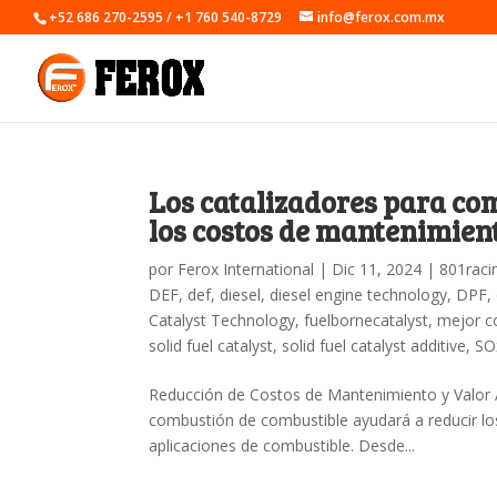
+52 686 270-2595 / +1 760 540-8729
info@ferox.com.mx
Los catalizadores para co
los costos de mantenimien
por
Ferox International
|
Dic 11, 2024
|
801raci
DEF
,
def
,
diesel
,
diesel engine technology
,
DPF
,
Catalyst Technology
,
fuelbornecatalyst
,
mejor c
solid fuel catalyst
,
solid fuel catalyst additive
,
SO
Reducción de Costos de Mantenimiento y Valor A
combustión de combustible ayudará a reducir l
aplicaciones de combustible. Desde...