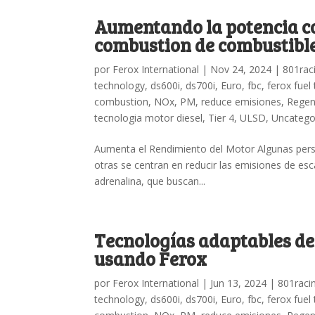
Aumentando la potencia co
combustion de combustibl
por
Ferox International
|
Nov 24, 2024
|
801rac
technology
,
ds600i
,
ds700i
,
Euro
,
fbc
,
ferox fuel
combustion
,
NOx
,
PM
,
reduce emisiones
,
Rege
tecnologia motor diesel
,
Tier 4
,
ULSD
,
Uncatego
Aumenta el Rendimiento del Motor Algunas perso
otras se centran en reducir las emisiones de es
adrenalina, que buscan...
Tecnologías adaptables de
usando Ferox
por
Ferox International
|
Jun 13, 2024
|
801raci
technology
,
ds600i
,
ds700i
,
Euro
,
fbc
,
ferox fuel