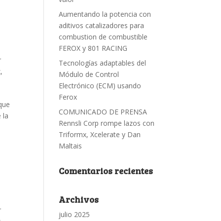
Aumentando la potencia con
aditivos catalizadores para
combustion de combustible
FEROX y 801 RACING
r
Tecnologías adaptables del
x
,
Módulo de Control
Electrónico (ECM) usando
Ferox
 que
COMUNICADO DE PRENSA
 la
Rennsli Corp rompe lazos con
Triformx, Xcelerate y Dan
Maltais
Comentarios recientes
Archivos
r
julio 2025