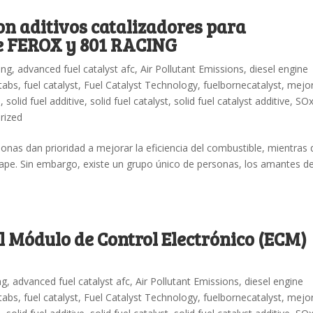
n aditivos catalizadores para
e FEROX y 801 RACING
ing
,
advanced fuel catalyst afc
,
Air Pollutant Emissions
,
diesel engine
 tabs
,
fuel catalyst
,
Fuel Catalyst Technology
,
fuelbornecatalyst
,
mejo
n
,
solid fuel additive
,
solid fuel catalyst
,
solid fuel catalyst additive
,
SO
rized
nas dan prioridad a mejorar la eficiencia del combustible, mientras
cape. Sin embargo, existe un grupo único de personas, los amantes de
l Módulo de Control Electrónico (ECM)
ng
,
advanced fuel catalyst afc
,
Air Pollutant Emissions
,
diesel engine
 tabs
,
fuel catalyst
,
Fuel Catalyst Technology
,
fuelbornecatalyst
,
mejo