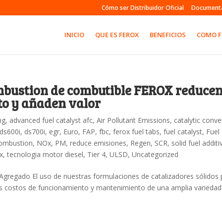
Cómo ser Distribuidor Oficial
Document
INICIO
QUE ES FEROX
BENEFICIOS
COMO 
mbustion de combutible FEROX reduce
to y añaden valor
ng
,
advanced fuel catalyst afc
,
Air Pollutant Emissions
,
catalytic conve
ds600i
,
ds700i
,
egr
,
Euro
,
FAP
,
fbc
,
ferox fuel tabs
,
fuel catalyst
,
Fuel
ombustion
,
NOx
,
PM
,
reduce emisiones
,
Regen
,
SCR
,
solid fuel additi
x
,
tecnologia motor diesel
,
Tier 4
,
ULSD
,
Uncategorized
gregado El uso de nuestras formulaciones de catalizadores sólidos 
os costos de funcionamiento y mantenimiento de una amplia variedad