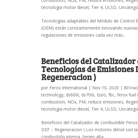
combustion
,
NOx
,
PM
,
reduce emisiones
,
Rege
tecnologia motor diesel
,
Tier 4
,
ULSD
,
Uncatego
Tecnologías adaptables del Módulo de Control E
(OEM) están constantemente innovando nuevas te
regulaciones de emisiones cada vez más...
Beneficios del Catalizador
Tecnologías de Emisiones D
Regeneracion )
por
Ferox International
|
Nov 10, 2020
|
801rac
technology
,
ds600i
,
ds700i
,
Euro
,
fbc
,
ferox fuel
combustion
,
NOx
,
PM
,
reduce emisiones
,
Rege
tecnologia motor diesel
,
Tier 4
,
ULSD
,
Uncatego
Beneficios del Catalizador de combustible Fero
DEF – Regeneracion ) Los motores diésel son la 
combustión interna, tienen alta...