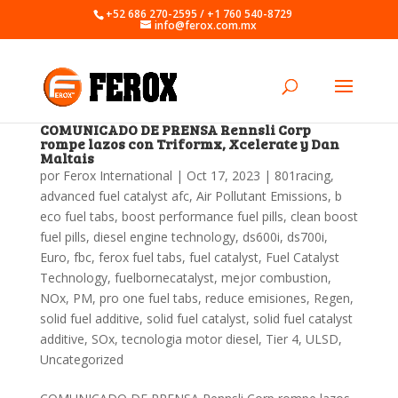
+52 686 270-2595 / +1 760 540-8729
info@ferox.com.mx
COMUNICADO DE PRENSA Rennsli Corp
rompe lazos con Triformx, Xcelerate y Dan
Maltais
por
Ferox International
|
Oct 17, 2023
|
801racing
,
advanced fuel catalyst afc
,
Air Pollutant Emissions
,
b
eco fuel tabs
,
boost performance fuel pills
,
clean boost
fuel pills
,
diesel engine technology
,
ds600i
,
ds700i
,
Euro
,
fbc
,
ferox fuel tabs
,
fuel catalyst
,
Fuel Catalyst
Technology
,
fuelbornecatalyst
,
mejor combustion
,
NOx
,
PM
,
pro one fuel tabs
,
reduce emisiones
,
Regen
,
solid fuel additive
,
solid fuel catalyst
,
solid fuel catalyst
additive
,
SOx
,
tecnologia motor diesel
,
Tier 4
,
ULSD
,
Uncategorized