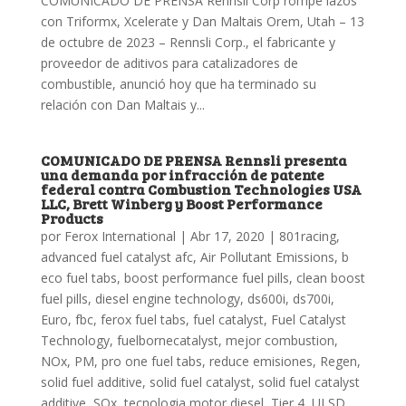
COMUNICADO DE PRENSA Rennsli Corp rompe lazos
con Triformx, Xcelerate y Dan Maltais Orem, Utah – 13
de octubre de 2023 – Rennsli Corp., el fabricante y
proveedor de aditivos para catalizadores de
combustible, anunció hoy que ha terminado su
relación con Dan Maltais y...
COMUNICADO DE PRENSA Rennsli presenta
una demanda por infracción de patente
federal contra Combustion Technologies USA
LLC, Brett Winberg y Boost Performance
Products
por
Ferox International
|
Abr 17, 2020
|
801racing
,
advanced fuel catalyst afc
,
Air Pollutant Emissions
,
b
eco fuel tabs
,
boost performance fuel pills
,
clean boost
fuel pills
,
diesel engine technology
,
ds600i
,
ds700i
,
Euro
,
fbc
,
ferox fuel tabs
,
fuel catalyst
,
Fuel Catalyst
Technology
,
fuelbornecatalyst
,
mejor combustion
,
NOx
,
PM
,
pro one fuel tabs
,
reduce emisiones
,
Regen
,
solid fuel additive
,
solid fuel catalyst
,
solid fuel catalyst
additive
,
SOx
,
tecnologia motor diesel
,
Tier 4
,
ULSD
,