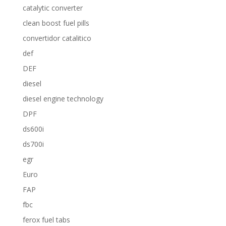
catalytic converter
clean boost fuel pills
convertidor catalitico
def
DEF
diesel
diesel engine technology
DPF
ds600i
ds700i
egr
Euro
FAP
fbc
ferox fuel tabs