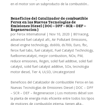
en el motor son un subproducto de la combustión...
Beneficios del Catalizador de combustible
Ferox en las Nuevas Tecnologías de
Emisiones Diesel ( DOC – DPF – SCR – DEF –
Regeneracion )
por
Ferox International
|
Nov 10, 2020
|
801racing
,
advanced fuel catalyst afc
,
Air Pollutant Emissions
,
diesel engine technology
,
ds600i
,
ds700i
,
Euro
,
fbc
,
ferox fuel tabs
,
fuel catalyst
,
Fuel Catalyst Technology
,
fuelbornecatalyst
,
mejor combustion
,
NOx
,
PM
,
reduce emisiones
,
Regen
,
solid fuel additive
,
solid fuel
catalyst
,
solid fuel catalyst additive
,
SOx
,
tecnologia
motor diesel
,
Tier 4
,
ULSD
,
Uncategorized
Beneficios del Catalizador de combustible Ferox en las
Nuevas Tecnologías de Emisiones Diesel ( DOC – DPF
– SCR – DEF – Regeneracion ) Los motores diésel son
la planta de energía más eficiente entre todos los tipos
de motores de combustión interna, tienen alta...