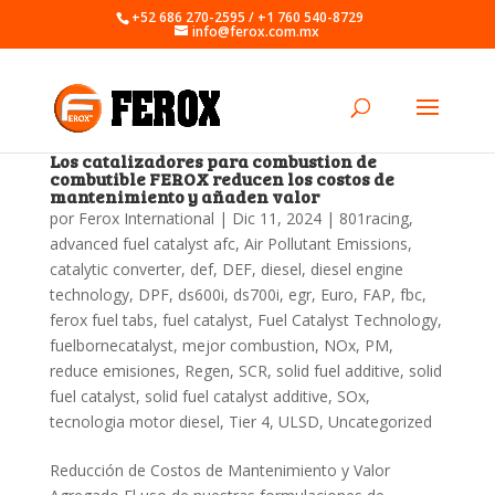
+52 686 270-2595 / +1 760 540-8729
info@ferox.com.mx
Los catalizadores para combustion de
combutible FEROX reducen los costos de
mantenimiento y añaden valor
por
Ferox International
|
Dic 11, 2024
|
801racing
,
advanced fuel catalyst afc
,
Air Pollutant Emissions
,
catalytic converter
,
def
,
DEF
,
diesel
,
diesel engine
technology
,
DPF
,
ds600i
,
ds700i
,
egr
,
Euro
,
FAP
,
fbc
,
ferox fuel tabs
,
fuel catalyst
,
Fuel Catalyst Technology
,
fuelbornecatalyst
,
mejor combustion
,
NOx
,
PM
,
reduce emisiones
,
Regen
,
SCR
,
solid fuel additive
,
solid
fuel catalyst
,
solid fuel catalyst additive
,
SOx
,
tecnologia motor diesel
,
Tier 4
,
ULSD
,
Uncategorized
Reducción de Costos de Mantenimiento y Valor