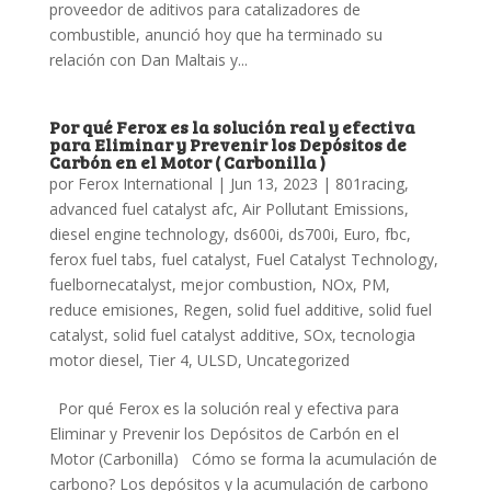
proveedor de aditivos para catalizadores de
combustible, anunció hoy que ha terminado su
relación con Dan Maltais y...
Por qué Ferox es la solución real y efectiva
para Eliminar y Prevenir los Depósitos de
Carbón en el Motor ( Carbonilla )
por
Ferox International
|
Jun 13, 2023
|
801racing
,
advanced fuel catalyst afc
,
Air Pollutant Emissions
,
diesel engine technology
,
ds600i
,
ds700i
,
Euro
,
fbc
,
ferox fuel tabs
,
fuel catalyst
,
Fuel Catalyst Technology
,
fuelbornecatalyst
,
mejor combustion
,
NOx
,
PM
,
reduce emisiones
,
Regen
,
solid fuel additive
,
solid fuel
catalyst
,
solid fuel catalyst additive
,
SOx
,
tecnologia
motor diesel
,
Tier 4
,
ULSD
,
Uncategorized
Por qué Ferox es la solución real y efectiva para
Eliminar y Prevenir los Depósitos de Carbón en el
Motor (Carbonilla) Cómo se forma la acumulación de
carbono? Los depósitos y la acumulación de carbono