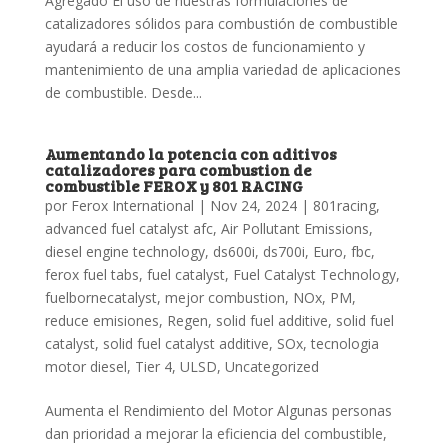
Agregado El uso de nuestras formulaciones de
catalizadores sólidos para combustión de combustible
ayudará a reducir los costos de funcionamiento y
mantenimiento de una amplia variedad de aplicaciones
de combustible. Desde...
Aumentando la potencia con aditivos
catalizadores para combustion de
combustible FEROX y 801 RACING
por
Ferox International
|
Nov 24, 2024
|
801racing
,
advanced fuel catalyst afc
,
Air Pollutant Emissions
,
diesel engine technology
,
ds600i
,
ds700i
,
Euro
,
fbc
,
ferox fuel tabs
,
fuel catalyst
,
Fuel Catalyst Technology
,
fuelbornecatalyst
,
mejor combustion
,
NOx
,
PM
,
reduce emisiones
,
Regen
,
solid fuel additive
,
solid fuel
catalyst
,
solid fuel catalyst additive
,
SOx
,
tecnologia
motor diesel
,
Tier 4
,
ULSD
,
Uncategorized
Aumenta el Rendimiento del Motor Algunas personas
dan prioridad a mejorar la eficiencia del combustible,