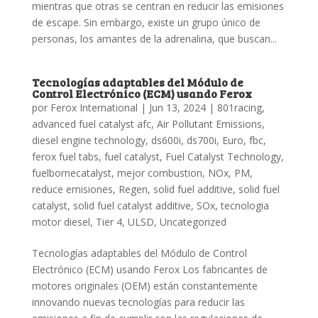
mientras que otras se centran en reducir las emisiones
de escape. Sin embargo, existe un grupo único de
personas, los amantes de la adrenalina, que buscan...
Tecnologías adaptables del Módulo de
Control Electrónico (ECM) usando Ferox
por
Ferox International
|
Jun 13, 2024
|
801racing
,
advanced fuel catalyst afc
,
Air Pollutant Emissions
,
diesel engine technology
,
ds600i
,
ds700i
,
Euro
,
fbc
,
ferox fuel tabs
,
fuel catalyst
,
Fuel Catalyst Technology
,
fuelbornecatalyst
,
mejor combustion
,
NOx
,
PM
,
reduce emisiones
,
Regen
,
solid fuel additive
,
solid fuel
catalyst
,
solid fuel catalyst additive
,
SOx
,
tecnologia
motor diesel
,
Tier 4
,
ULSD
,
Uncategorized
Tecnologías adaptables del Módulo de Control
Electrónico (ECM) usando Ferox Los fabricantes de
motores originales (OEM) están constantemente
innovando nuevas tecnologías para reducir las