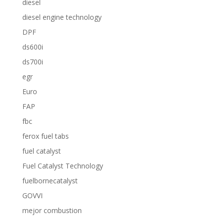
diesel
diesel engine technology
DPF
ds600i
ds700i
egr
Euro
FAP
fbc
ferox fuel tabs
fuel catalyst
Fuel Catalyst Technology
fuelbornecatalyst
GOVVI
mejor combustion