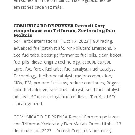
emisiones a fin de cumplir con las regulaciones de
emisiones cada vez más...
COMUNICADO DE PRENSA Rennsli Corp
rompe lazos con Triformx, Xcelerate y Dan
Maltais
por
Ferox International
|
Oct 17, 2023
|
801racing
,
advanced fuel catalyst afc
,
Air Pollutant Emissions
,
b
eco fuel tabs
,
boost performance fuel pills
,
clean boost
fuel pills
,
diesel engine technology
,
ds600i
,
ds700i
,
Euro
,
fbc
,
ferox fuel tabs
,
fuel catalyst
,
Fuel Catalyst
Technology
,
fuelbornecatalyst
,
mejor combustion
,
NOx
,
PM
,
pro one fuel tabs
,
reduce emisiones
,
Regen
,
solid fuel additive
,
solid fuel catalyst
,
solid fuel catalyst
additive
,
SOx
,
tecnologia motor diesel
,
Tier 4
,
ULSD
,
Uncategorized
COMUNICADO DE PRENSA Rennsli Corp rompe lazos
con Triformx, Xcelerate y Dan Maltais Orem, Utah – 13
de octubre de 2023 – Rennsli Corp., el fabricante y